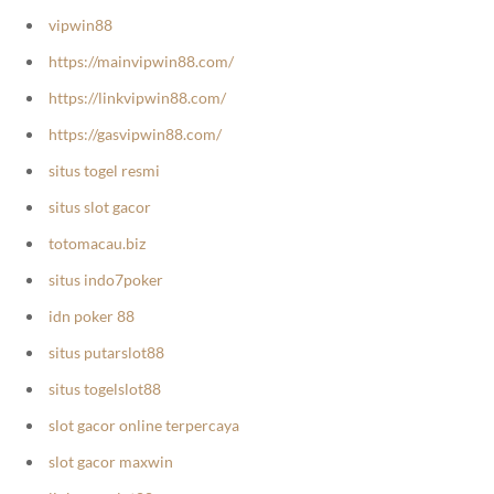
vipwin88
https://mainvipwin88.com/
https://linkvipwin88.com/
https://gasvipwin88.com/
situs togel resmi
situs slot gacor
totomacau.biz
situs indo7poker
idn poker 88
situs putarslot88
situs togelslot88
slot gacor online terpercaya
slot gacor maxwin