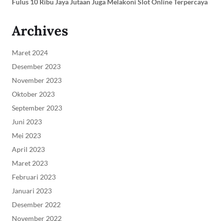
Fulus 10 Ribu Jaya Jutaan Juga Melakoni Slot Online Terpercaya
Archives
Maret 2024
Desember 2023
November 2023
Oktober 2023
September 2023
Juni 2023
Mei 2023
April 2023
Maret 2023
Februari 2023
Januari 2023
Desember 2022
November 2022