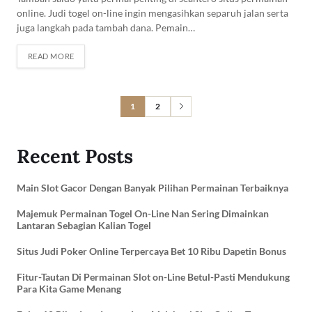
online. Judi togel on-line ingin mengasihkan separuh jalan serta
juga langkah pada tambah dana. Pemain…
READ MORE
1
2
Recent Posts
Main Slot Gacor Dengan Banyak Pilihan Permainan Terbaiknya
Majemuk Permainan Togel On-Line Nan Sering Dimainkan
Lantaran Sebagian Kalian Togel
Situs Judi Poker Online Terpercaya Bet 10 Ribu Dapetin Bonus
Fitur-Tautan Di Permainan Slot on-Line Betul-Pasti Mendukung
Para Kita Game Menang