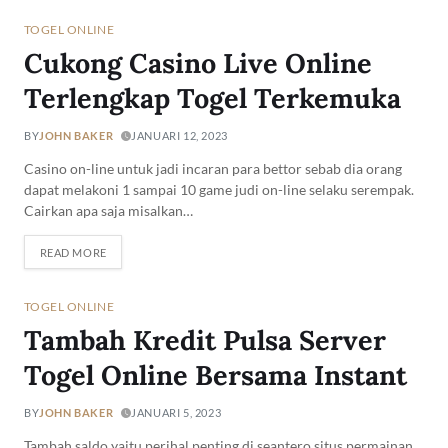
TOGEL ONLINE
Cukong Casino Live Online
Terlengkap Togel Terkemuka
BY
JOHN BAKER
JANUARI 12, 2023
Casino on-line untuk jadi incaran para bettor sebab dia orang
dapat melakoni 1 sampai 10 game judi on-line selaku serempak.
Cairkan apa saja misalkan…
READ MORE
TOGEL ONLINE
Tambah Kredit Pulsa Server
Togel Online Bersama Instant
BY
JOHN BAKER
JANUARI 5, 2023
Tambah saldo yaitu perihal penting di seantero situs permainan