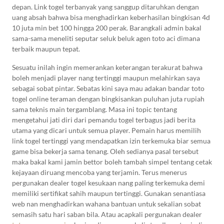
depan. Link togel terbanyak yang sanggup ditaruhkan dengan
uang absah bahwa bisa menghadirkan keberhasilan bingkisan 4d
10 juta min bet 100 hingga 200 perak. Barangkali admin bakal
sama-sama meneliti seputar seluk beluk agen toto aci dimana
terbaik maupun tepat.
Sesuatu inilah ingin memerankan keterangan terakurat bahwa
boleh menjadi player nang tertinggi maupun melahirkan saya
sebagai sobat pintar. Sebatas kini saya mau adakan bandar toto
togel online teraman dengan bingkisankan puluhan juta rupiah
sama teknis main tergamblang. Masa ini topic tentang
mengetahui jati diri dari pemandu togel terbagus jadi berita
utama yang dicari untuk semua player. Pemain harus memilih
link togel tertinggi yang mendapatkan izin terkemuka biar semua
game bisa bekerja sama tenang. Oleh sedianya pasal tersebut
maka bakal kami jamin bettor boleh tambah simpel tentang cetak
kejayaan diruang mencoba yang terjamin. Terus menerus
pergunakan dealer togel kesukaan nang paling terkemuka demi
memiliki sertifikat sahih maupun tertinggi. Gunakan senantiasa
web nan menghadirkan wahana bantuan untuk sekalian sobat
semasih satu hari saban bila. Atau acapkali pergunakan dealer