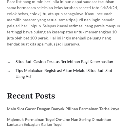
Para list nang mimin beri bila inipun dapat saudara taruhkan
sama bermacam seleksian kelas taruhan seperti toto 4d/3d/2d,
colok bebas, colok jitu, ataupun sebagainya. Kamu berumah
memilih pasaran yang sesuai sama tipe judi nan ingin pemain
pelajari hari inipun. Selepas kuasai estimasi nang persis maupun
tertinggi bawa pulanglah kesempatan untuk memenangkan 10
juta oleh bet 100 perak. Hal ini ingin menjadi peluang nang
hendak buat kita apa mulus jadi juaranya.
←
Situs Judi Casino Teratas Berlebihan Bagi Keberhasilan
→
Tips Melakukan Registrasi Akun Melalui Situs Judi Slot
Uang Asli
Recent Posts
Main Slot Gacor Dengan Banyak Pilihan Permainan Terbaiknya
Majemuk Permainan Togel On-Line Nan Sering Dimainkan
Lantaran Sebagian Kalian Togel