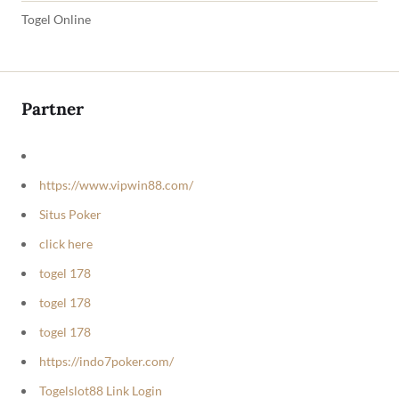
Togel Online
Partner
https://www.vipwin88.com/
Situs Poker
click here
togel 178
togel 178
togel 178
https://indo7poker.com/
Togelslot88 Link Login