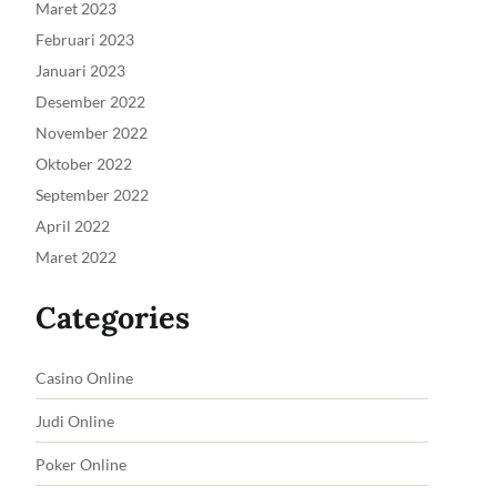
Maret 2023
Februari 2023
Januari 2023
Desember 2022
November 2022
Oktober 2022
September 2022
April 2022
Maret 2022
Categories
Casino Online
Judi Online
Poker Online