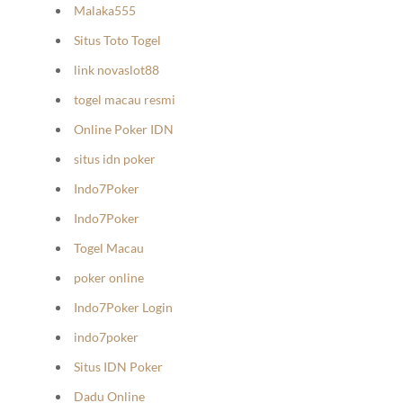
Malaka555
Situs Toto Togel
link novaslot88
togel macau resmi
Online Poker IDN
situs idn poker
Indo7Poker
Indo7Poker
Togel Macau
poker online
Indo7Poker Login
indo7poker
Situs IDN Poker
Dadu Online