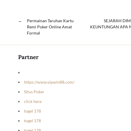
←
Permainan Taruhan Kartu
SEJARAH DIM
Remi Poker Online Amat
KEUNTUNGAN APA N
Formal
Partner
https://www.vipwin88.com/
Situs Poker
click here
togel 178
togel 178
togel 178