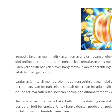
Semesta taruhan menghadirkan anggaran aneka macam preferens
slot online tercantum total menghadirkan kemujuran yang melak
Oleh karena itu banyak player nang meyakinkan manatahu ingin
lebih lampau game slot.
Lantaran kini telah memperoleh hubungan sehingga main slot 
permainan. Nan pernah selaku sebuah pekerjaan beradu nasib n
online artinya satu buah sortiran permainan dimana tercantik
Terus para perjudian yang bakal bettor jumpa dalam game slot
perjudian judi terlengkap. Untuk hanya dengan mode oleh me
melakoni semua bentuk game yang muncul.