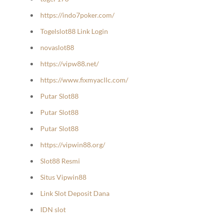
https://indo7poker.com/
Togelslot88 Link Login
novaslot88
https://vipw88.net/
https://www.fixmyacllc.com/
Putar Slot88
Putar Slot88
Putar Slot88
https://vipwin88.org/
Slot88 Resmi
Situs Vipwin88
Link Slot Deposit Dana
IDN slot