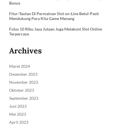
Bonus
Fitur-Tautan Di Permainan Slot on-Line Betul-Pasti
Mendukung Para Kita Game Menang
Fulus 10 Ribu Jaya Jutaan Juga Melakoni Slot Online
Terpercaya
Archives
Maret 2024
Desember 2023
November 2023
Oktober 2023
September 2023
Juni 2023
Mei 2023
April 2023