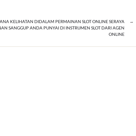
ANA KELIHATAN DIDALAM PERMAINAN SLOT ONLINE SERAYA
→
AN SANGGUP ANDA PUNYAI DI INSTRUMEN SLOT DARI AGEN
ONLINE