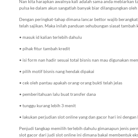
Nan kita harapkan awalnya kali adalah sama anda mebiarkan ta
pulsa ke dalam akun sangatlah banyak biar dilangsungkan oleh 
Dengan peringkat-tahap dimana lancar bettor wajib berangkat 
telah sajikan. Maka inilah panduan sehubungan siasat tambah k
• masuk id kalian terlebih dahulu
• pihak fitur tambah kredit
• isi form nan hadir sesuai total bisnis nan mau digunakan m
• pilih motif bisnis nang hendak dipakai
• cek oleh pantau apakah orang-orang bukti telah jelas
• pemberitahuan lalu buat transfer dana
• tunggu kurang lebih 3 menit
• lakukan perjudian slot online yang dan gacor hari ini dengan
Penjudi tangkap memilih terlebih dahulu gimanapun jenis perma
slot gacor dari judi slot online ini dimana bakal membentuk e