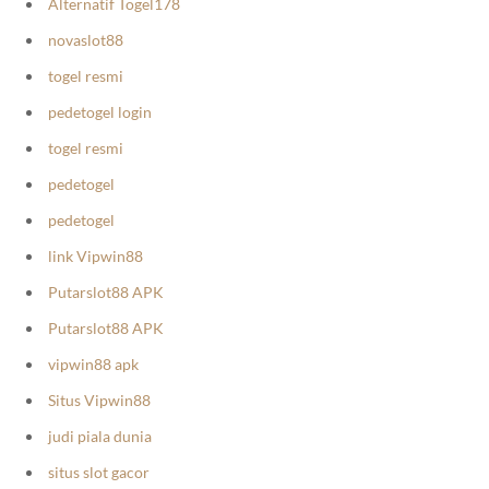
Alternatif Togel178
novaslot88
togel resmi
pedetogel login
togel resmi
pedetogel
pedetogel
link Vipwin88
Putarslot88 APK
Putarslot88 APK
vipwin88 apk
Situs Vipwin88
judi piala dunia
situs slot gacor