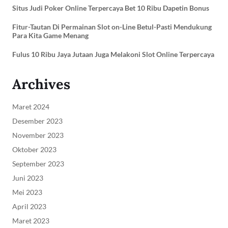
Situs Judi Poker Online Terpercaya Bet 10 Ribu Dapetin Bonus
Fitur-Tautan Di Permainan Slot on-Line Betul-Pasti Mendukung
Para Kita Game Menang
Fulus 10 Ribu Jaya Jutaan Juga Melakoni Slot Online Terpercaya
Archives
Maret 2024
Desember 2023
November 2023
Oktober 2023
September 2023
Juni 2023
Mei 2023
April 2023
Maret 2023