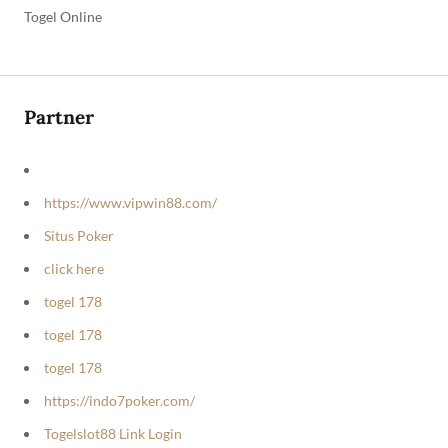
Togel Online
Partner
https://www.vipwin88.com/
Situs Poker
click here
togel 178
togel 178
togel 178
https://indo7poker.com/
Togelslot88 Link Login