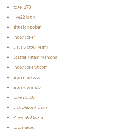
togel 178
live22 login
situs idn poker
indo7poker
Situs Slot88 Resmi
Scatter Hitam Mahjong
indo7poker.it.com
situs mingtoto
situs vipwin88
togelslot88
Slot Deposit Dana
Vipwin88 Login
toto macau