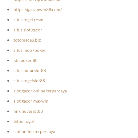
https://gasvipwin88.com/
situs togel resmi
situs slot gacor
totomacau.biz
situs indo7poker
idn poker 88
situs putarslot88
situs togelslot88
slot gacor online terpercaya
slot gacor maxwin
link novaslot88
Situs Togel
slot online terpercaya