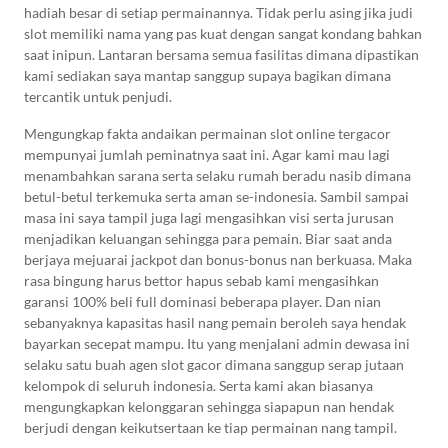
hadiah besar di setiap permainannya. Tidak perlu asing jika judi
slot memiliki nama yang pas kuat dengan sangat kondang bahkan
saat inipun. Lantaran bersama semua fasilitas dimana dipastikan
kami sediakan saya mantap sanggup supaya bagikan dimana
tercantik untuk penjudi.
Mengungkap fakta andaikan permainan slot online tergacor
mempunyai jumlah peminatnya saat ini. Agar kami mau lagi
menambahkan sarana serta selaku rumah beradu nasib dimana
betul-betul terkemuka serta aman se-indonesia. Sambil sampai
masa ini saya tampil juga lagi mengasihkan visi serta jurusan
menjadikan keluangan sehingga para pemain. Biar saat anda
berjaya mejuarai jackpot dan bonus-bonus nan berkuasa. Maka
rasa bingung harus bettor hapus sebab kami mengasihkan
garansi 100% beli full dominasi beberapa player. Dan nian
sebanyaknya kapasitas hasil nang pemain beroleh saya hendak
bayarkan secepat mampu. Itu yang menjalani admin dewasa ini
selaku satu buah agen slot gacor dimana sanggup serap jutaan
kelompok di seluruh indonesia. Serta kami akan biasanya
mengungkapkan kelonggaran sehingga siapapun nan hendak
berjudi dengan keikutsertaan ke tiap permainan nang tampil.