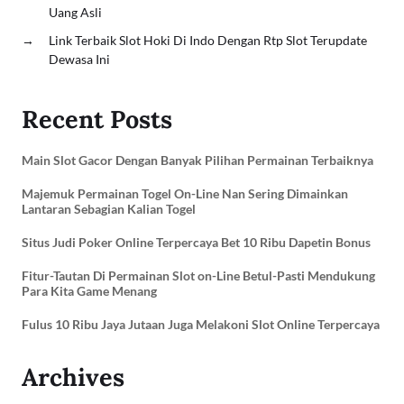
Uang Asli
→
Link Terbaik Slot Hoki Di Indo Dengan Rtp Slot Terupdate
Dewasa Ini
Recent Posts
Main Slot Gacor Dengan Banyak Pilihan Permainan Terbaiknya
Majemuk Permainan Togel On-Line Nan Sering Dimainkan
Lantaran Sebagian Kalian Togel
Situs Judi Poker Online Terpercaya Bet 10 Ribu Dapetin Bonus
Fitur-Tautan Di Permainan Slot on-Line Betul-Pasti Mendukung
Para Kita Game Menang
Fulus 10 Ribu Jaya Jutaan Juga Melakoni Slot Online Terpercaya
Archives