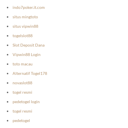
indo7poker.it.com
situs mingtoto
situs vipwin88
togelslot88
Slot Deposit Dana
Vipwin88 Login
toto macau
Alternatif Togel178
novaslot88
togel resmi
pedetogel login
togel resmi
pedetogel