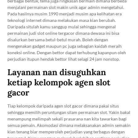
berbagai bentuk, tema juga ringkasan bermain dimana berbeda
menjalani permainan slot makin unik agar admin mengetahui.
Pada hasilnya musim 1990 menjadi musim apa kelihatan era
teknologi internet dimana melakukan masa kian berubah.
Daripada situlah kamu sanggup mulai sehingga mengenal
permainan judi slot online tergacor dimana dewasa ini bisa
disalurkan bersama betul-betul murah. Boleh dengan
mengenakan gadget maupun pc juga sebagian kaidah meraih
koneksi online. Dengan bettor dapat terhubung kapanpun oleh
perjudian itupun hendak bettor lihat selagi 24 jam nonstop.
Layanan nan disuguhkan
ketiap kelompok agen slot
gacor
Tiap kelompok daripada agen slot gacor dimana pakai situs
sehingga memilih peruntungan silam permainan slot. Yakin bakal
menampung melimpah sekali prasarana nan kita tawarkan bagi
semua pemain. Akomodasi dimana melaksanakan admin semakin
kian tenang biar memperoleh perjudian yang terbagus dengan