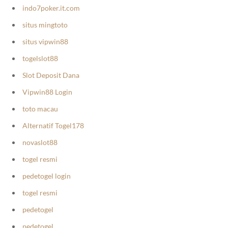
indo7poker.it.com
situs mingtoto
situs vipwin88
togelslot88
Slot Deposit Dana
Vipwin88 Login
toto macau
Alternatif Togel178
novaslot88
togel resmi
pedetogel login
togel resmi
pedetogel
pedetogel