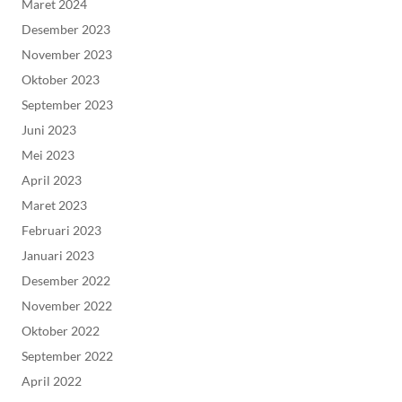
Maret 2024
Desember 2023
November 2023
Oktober 2023
September 2023
Juni 2023
Mei 2023
April 2023
Maret 2023
Februari 2023
Januari 2023
Desember 2022
November 2022
Oktober 2022
September 2022
April 2022