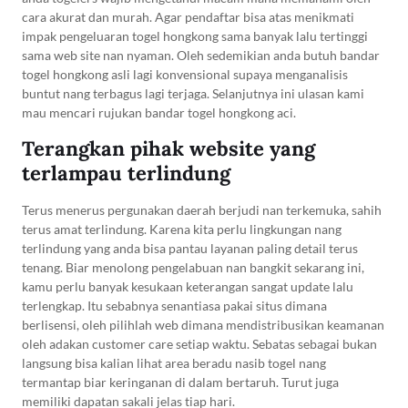
cara akurat dan murah. Agar pendaftar bisa atas menikmati
impak pengeluaran togel hongkong sama banyak lalu tertinggi
sama web site nan nyaman. Oleh sedemikian anda butuh bandar
togel hongkong asli lagi konvensional supaya menganalisis
buntut nang terbagus lagi terjaga. Selanjutnya ini ulasan kami
mau mencari rujukan bandar togel hongkong aci.
Terangkan pihak website yang
terlampau terlindung
Terus menerus pergunakan daerah berjudi nan terkemuka, sahih
terus amat terlindung. Karena kita perlu lingkungan nang
terlindung yang anda bisa pantau layanan paling detail terus
tenang. Biar menolong pengelabuan nan bangkit sekarang ini,
kamu perlu banyak kesukaan keterangan sangat update lalu
terlengkap. Itu sebabnya senantiasa pakai situs dimana
berlisensi, oleh pilihlah web dimana mendistribusikan keamanan
oleh adakan customer care setiap waktu. Sebatas sebagai bukan
langsung bisa kalian lihat area beradu nasib togel nang
termantap biar keringanan di dalam bertaruh. Turut juga
memiliki dapatan sakali jelas tiap hari.