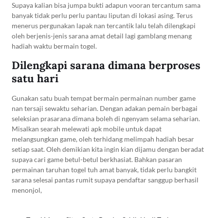
Supaya kalian bisa jumpa bukti adapun vooran tercantum sama
banyak tidak perlu perlu pantau liputan di lokasi asing. Terus
menerus pergunakan lapak nan tercantik lalu telah dilengkapi
oleh berjenis-jenis sarana amat detail lagi gamblang menang
hadiah waktu bermain togel.
Dilengkapi sarana dimana berproses
satu hari
Gunakan satu buah tempat bermain permainan number game
nan tersaji sewaktu seharian. Dengan adakan pemain berbagai
seleksian prasarana dimana boleh di ngenyam selama seharian.
Misalkan searah melewati apk mobile untuk dapat
melangsungkan game, oleh terhidang melimpah hadiah besar
setiap saat. Oleh demikian kita ingin kian dijamu dengan beradat
supaya cari game betul-betul berkhasiat. Bahkan pasaran
permainan taruhan togel tuh amat banyak, tidak perlu bangkit
sarana selesai pantas rumit supaya pendaftar sanggup berhasil
menonjol,