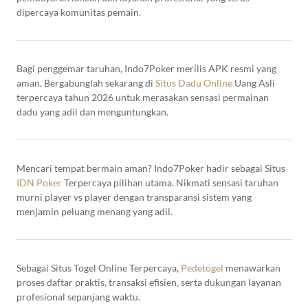
dipercaya komunitas pemain.
Bagi penggemar taruhan, Indo7Poker merilis APK resmi yang
aman. Bergabunglah sekarang di
Situs Dadu Online
Uang Asli
terpercaya tahun 2026 untuk merasakan sensasi permainan
dadu yang adil dan menguntungkan.
Mencari tempat bermain aman? Indo7Poker hadir sebagai Situs
IDN Poker
Terpercaya pilihan utama. Nikmati sensasi taruhan
murni player vs player dengan transparansi sistem yang
menjamin peluang menang yang adil.
Sebagai Situs Togel Online Terpercaya,
Pedetogel
menawarkan
proses daftar praktis, transaksi efisien, serta dukungan layanan
profesional sepanjang waktu.