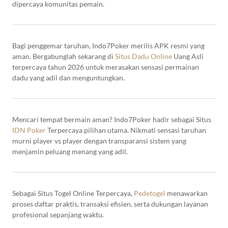
dipercaya komunitas pemain.
Bagi penggemar taruhan, Indo7Poker merilis APK resmi yang
aman. Bergabunglah sekarang di
Situs Dadu Online
Uang Asli
terpercaya tahun 2026 untuk merasakan sensasi permainan
dadu yang adil dan menguntungkan.
Mencari tempat bermain aman? Indo7Poker hadir sebagai Situs
IDN Poker
Terpercaya pilihan utama. Nikmati sensasi taruhan
murni player vs player dengan transparansi sistem yang
menjamin peluang menang yang adil.
Sebagai Situs Togel Online Terpercaya,
Pedetogel
menawarkan
proses daftar praktis, transaksi efisien, serta dukungan layanan
profesional sepanjang waktu.