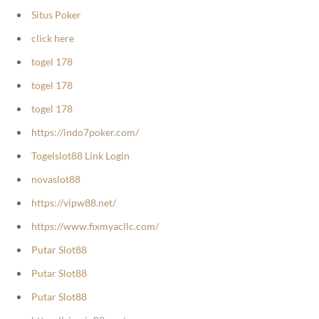
Situs Poker
click here
togel 178
togel 178
togel 178
https://indo7poker.com/
Togelslot88 Link Login
novaslot88
https://vipw88.net/
https://www.fixmyacllc.com/
Putar Slot88
Putar Slot88
Putar Slot88