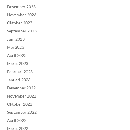
Desember 2023
November 2023
Oktober 2023
September 2023
Juni 2023
Mei 2023
April 2023
Maret 2023
Februari 2023
Januari 2023
Desember 2022
November 2022
Oktober 2022
September 2022
April 2022
Maret 2022