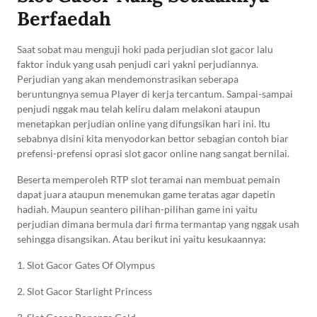
Berfaedah
Saat sobat mau menguji hoki pada perjudian slot gacor lalu
faktor induk yang usah penjudi cari yakni perjudiannya.
Perjudian yang akan mendemonstrasikan seberapa
beruntungnya semua Player di kerja tercantum. Sampai-sampai
penjudi nggak mau telah keliru dalam melakoni ataupun
menetapkan perjudian online yang difungsikan hari ini. Itu
sebabnya disini kita menyodorkan bettor sebagian contoh biar
prefensi-prefensi oprasi slot gacor online nang sangat bernilai.
Beserta memperoleh RTP slot teramai nan membuat pemain
dapat juara ataupun menemukan game teratas agar dapetin
hadiah. Maupun seantero pilihan-pilihan game ini yaitu
perjudian dimana bermula dari firma termantap yang nggak usah
sehingga disangsikan. Atau berikut ini yaitu kesukaannya:
1. Slot Gacor Gates Of Olympus
2. Slot Gacor Starlight Princess