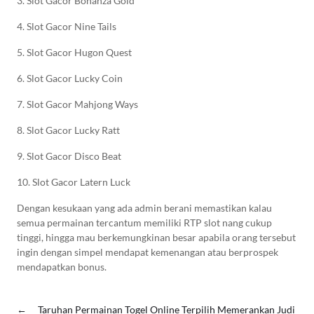
3. Slot Gacor Bonanza Gold
4. Slot Gacor Nine Tails
5. Slot Gacor Hugon Quest
6. Slot Gacor Lucky Coin
7. Slot Gacor Mahjong Ways
8. Slot Gacor Lucky Ratt
9. Slot Gacor Disco Beat
10. Slot Gacor Latern Luck
Dengan kesukaan yang ada admin berani memastikan kalau
semua permainan tercantum memiliki RTP slot nang cukup
tinggi, hingga mau berkemungkinan besar apabila orang tersebut
ingin dengan simpel mendapat kemenangan atau berprospek
mendapatkan bonus.
←
Taruhan Permainan Togel Online Terpilih Memerankan Judi