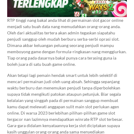
RTP tinggi nang bakal anda lihat di permainan slot gacor online
menjadi satu buah data nang memudahkan orang-orang anda.
Oleh dari aktualitas tertera akan admin tegaskan siapatahu
penjudi sanggup oleh mudah berburu serba-serbi oprasi slot.
Dimana akbar keluangan peluang seorang penjudi mampu
memboyong game dengan formula-ringkasan nang menggiurkan.
Tiap orang pada dasarnya bakal punya cara terasing guna ia
boleh juara di satu buah game online.
Akan tetapi lagi pemain hendak smart untuk lebih selektif di
mencari permainan judi oleh uang absah. Sehingga sepanjang
waktu berburu dan menemukan penjudi tanpa diperbolehkan
supaya tidak mengikuti patokan ataupun petunjuk. Biar segala
kelalaian yang singgah pada di permainan sanggup membuat
kamu dapat melewati anggapan sulit main slot perlukan agen
online. Di warsa 2023 berlebihan pilihan-pilihan game slot
tergacor nan lazimnya mendapatkan winrate RTP slot terbesar.
Gara-gara didalam kenyataannya kerja slot diciptakan supaya
kasih unggulan orang-orang anda sama menyediakan