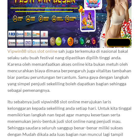
Vipwin88 situs slot online
sah juga terkemuka di nasional bakal
selaku satu buah festival nang dipastikan dipilih tinggi anda.
Karena oleh memanfaatkan akses online kita bukan metuh oleh
mencurahkan biaya dimana berpengaruh juga vitalitas tambahan
biar pantau peruntungan tercantum. Sama gaya dengan langkah
yang simpel penjudi sekeliling boleh dapatkan bagian sehingga
sebagai pemenangnya.
Itu sebabnya judi vipwin88 slot online merujukan laris
kelonggaran kepada sekeliling anda setiap hari. Untuk kita tinggal
memikirkan langkah nan tepat agar mampu kesertaan serta
menemukan jenis-bentuk judi slot online nang penjudi mau.
Sehingga saudara seluruh sanggup benar-benar miliki sukses
dengan Mudah dikala ada luas bagian nan muncul lagi tampil