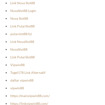
Link Nova Slot88
NovaSlot88 Login
Nova Slot88
Link PutarSlot88
putarslot88.fyi
Link NovaSlot88
NovaSlot88
Link PutarSlot88
Vipwin88
Togel178 Link Alternatif
daftar vipwin88
vipwin88
https://mainvipwin88.com/
https://linkvipwin88.com/