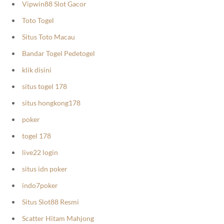
Vipwin88 Slot Gacor
Toto Togel
Situs Toto Macau
Bandar Togel Pedetogel
klik disini
situs togel 178
situs hongkong178
poker
togel 178
live22 login
situs idn poker
indo7poker
Situs Slot88 Resmi
Scatter Hitam Mahjong