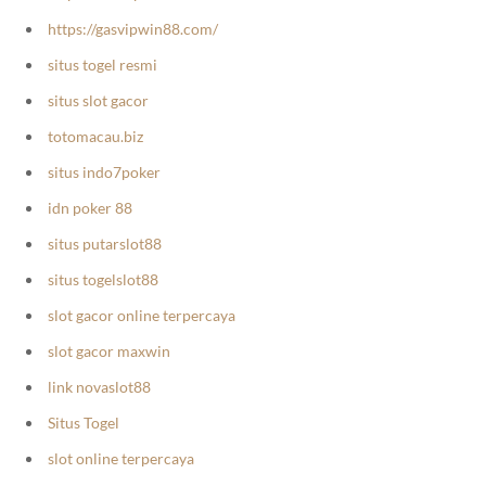
https://gasvipwin88.com/
situs togel resmi
situs slot gacor
totomacau.biz
situs indo7poker
idn poker 88
situs putarslot88
situs togelslot88
slot gacor online terpercaya
slot gacor maxwin
link novaslot88
Situs Togel
slot online terpercaya