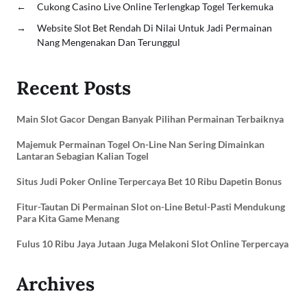
←
Cukong Casino Live Online Terlengkap Togel Terkemuka
→
Website Slot Bet Rendah Di Nilai Untuk Jadi Permainan
Nang Mengenakan Dan Terunggul
Recent Posts
Main Slot Gacor Dengan Banyak Pilihan Permainan Terbaiknya
Majemuk Permainan Togel On-Line Nan Sering Dimainkan
Lantaran Sebagian Kalian Togel
Situs Judi Poker Online Terpercaya Bet 10 Ribu Dapetin Bonus
Fitur-Tautan Di Permainan Slot on-Line Betul-Pasti Mendukung
Para Kita Game Menang
Fulus 10 Ribu Jaya Jutaan Juga Melakoni Slot Online Terpercaya
Archives