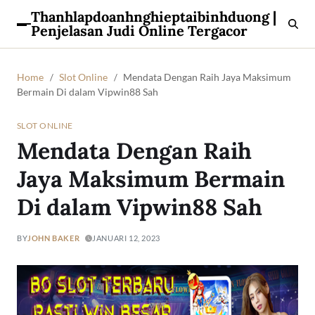
Thanhlapdoanhnghieptaibinhduong |
Penjelasan Judi Online Tergacor
Home
Slot Online
Mendata Dengan Raih Jaya Maksimum
Bermain Di dalam Vipwin88 Sah
SLOT ONLINE
Mendata Dengan Raih
Jaya Maksimum Bermain
Di dalam Vipwin88 Sah
BY
JOHN BAKER
JANUARI 12, 2023