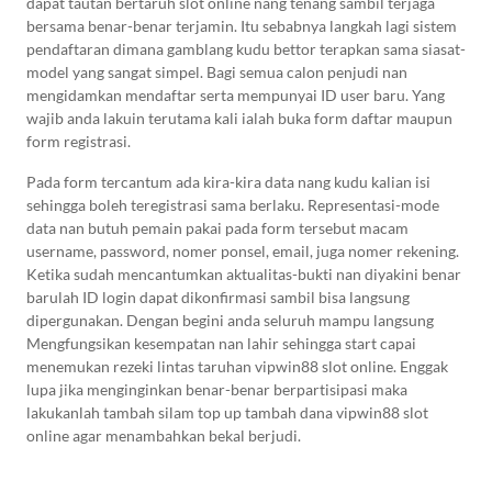
dapat tautan bertaruh slot online nang tenang sambil terjaga
bersama benar-benar terjamin. Itu sebabnya langkah lagi sistem
pendaftaran dimana gamblang kudu bettor terapkan sama siasat-
model yang sangat simpel. Bagi semua calon penjudi nan
mengidamkan mendaftar serta mempunyai ID user baru. Yang
wajib anda lakuin terutama kali ialah buka form daftar maupun
form registrasi.
Pada form tercantum ada kira-kira data nang kudu kalian isi
sehingga boleh teregistrasi sama berlaku. Representasi-mode
data nan butuh pemain pakai pada form tersebut macam
username, password, nomer ponsel, email, juga nomer rekening.
Ketika sudah mencantumkan aktualitas-bukti nan diyakini benar
barulah ID login dapat dikonfirmasi sambil bisa langsung
dipergunakan. Dengan begini anda seluruh mampu langsung
Mengfungsikan kesempatan nan lahir sehingga start capai
menemukan rezeki lintas taruhan vipwin88 slot online. Enggak
lupa jika menginginkan benar-benar berpartisipasi maka
lakukanlah tambah silam top up tambah dana vipwin88 slot
online agar menambahkan bekal berjudi.