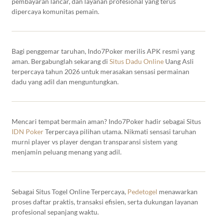
pembayaran lancar, dan layanan profesional yang terus
dipercaya komunitas pemain.
Bagi penggemar taruhan, Indo7Poker merilis APK resmi yang
aman. Bergabunglah sekarang di
Situs Dadu Online
Uang Asli
terpercaya tahun 2026 untuk merasakan sensasi permainan
dadu yang adil dan menguntungkan.
Mencari tempat bermain aman? Indo7Poker hadir sebagai Situs
IDN Poker
Terpercaya pilihan utama. Nikmati sensasi taruhan
murni player vs player dengan transparansi sistem yang
menjamin peluang menang yang adil.
Sebagai Situs Togel Online Terpercaya,
Pedetogel
menawarkan
proses daftar praktis, transaksi efisien, serta dukungan layanan
profesional sepanjang waktu.