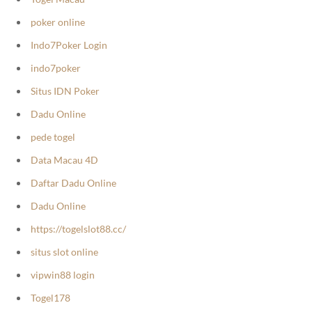
poker online
Indo7Poker Login
indo7poker
Situs IDN Poker
Dadu Online
pede togel
Data Macau 4D
Daftar Dadu Online
Dadu Online
https://togelslot88.cc/
situs slot online
vipwin88 login
Togel178