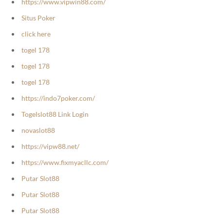
https://www.vipwin88.com/
Situs Poker
click here
togel 178
togel 178
togel 178
https://indo7poker.com/
Togelslot88 Link Login
novaslot88
https://vipw88.net/
https://www.fixmyacllc.com/
Putar Slot88
Putar Slot88
Putar Slot88