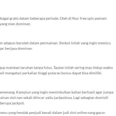
sebagai gratis dalam beberapa periode. Oleh di fitur free spin pemain
yang nian dominan.
em adapun beroleh dalam permainan. Simbol inilah yang ingin memicu
gar berjaya dominan.
p mainkan taruhan tanpa fulus. Tautan inilah sering mau hidup waktu
asil mengatasi perkalian tinggi putaran bonus dapat bisa dimiliki.
emenang. Kampiun yang ingin menimbulkan kalian berhasil agar jumpa
an slot nan sekali diincar yaitu jackpotnya. Lagi sebagian domisili
berupa jackpot.
u yang hendak penjudi kenali dalam judi slot online nang gacor.