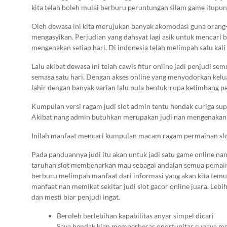
kita telah boleh mulai berburu peruntungan silam game itupun
Oleh dewasa ini kita merujukan banyak akomodasi guna orang
mengasyikan. Perjudian yang dahsyat lagi asik untuk mencar
mengenakan setiap hari. Di indonesia telah melimpah satu kal
Lalu akibat dewasa ini telah cawis fitur online jadi penjudi 
semasa satu hari. Dengan akses online yang menyodorkan kelua
lahir dengan banyak varian lalu pula bentuk-rupa ketimbang per
Kumpulan versi ragam judi slot admin tentu hendak curiga su
Akibat nang admin butuhkan merupakan judi nan mengenakan 
Inilah manfaat mencari kumpulan macam ragam permainan slo
Pada panduannya judi itu akan untuk jadi satu game online n
taruhan slot membenarkan mau sebagai andalan semua pemain 
berburu melimpah manfaat dari informasi yang akan kita temuk
manfaat nan memikat sekitar judi slot gacor online juara. Le
dan mesti biar penjudi ingat.
Beroleh berlebihan kapabilitas anyar simpel dicari
Saya hendak kian memperbesar oportunitas supaya me