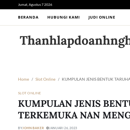
Jumat, Agustus 7 2026
BERANDA
HUBUNGI KAMI
JUDI ONLINE
Thanhlapdoanhnghi
Home
Slot Online
KUMPULAN JENIS BENTUK TARU
SLOT ONLINE
KUMPULAN JENIS BENT
TERKEMUKA NAN MEN
BY
JOHN BAKER
JANUARI 26, 2023