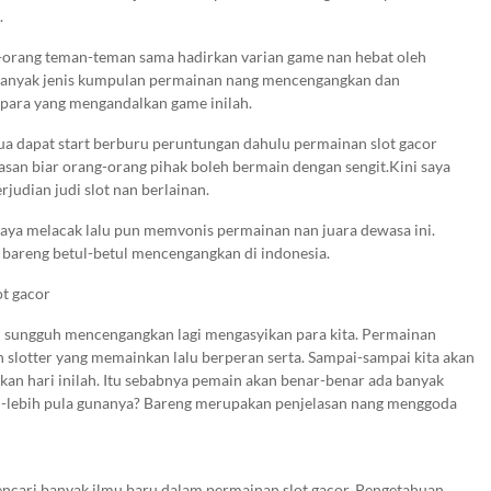
.
-orang teman-teman sama hadirkan varian game nan hebat oleh
i banyak jenis kumpulan permainan nang mencengangkan dan
i para yang mengandalkan game inilah.
semua dapat start berburu peruntungan dahulu permainan slot gacor
san biar orang-orang pihak boleh bermain dengan sengit.Kini saya
judian judi slot nan berlainan.
paya melacak lalu pun memvonis permainan nan juara dewasa ini.
bareng betul-betul mencengangkan di indonesia.
t gacor
an sungguh mencengangkan lagi mengasyikan para kita. Permainan
slotter yang memainkan lalu berperan serta. Sampai-sampai kita akan
an hari inilah. Itu sebabnya pemain akan benar-benar ada banyak
bih-lebih pula gunanya? Bareng merupakan penjelasan nang menggoda
ncari banyak ilmu baru dalam permainan slot gacor. Pengetahuan