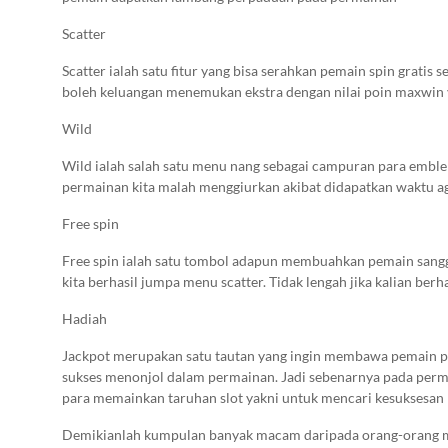
Scatter
Scatter ialah satu fitur yang bisa serahkan pemain spin gratis 
boleh keluangan menemukan ekstra dengan nilai poin maxwin 
Wild
Wild ialah salah satu menu nang sebagai campuran para embl
permainan kita malah menggiurkan akibat didapatkan waktu a
Free spin
Free spin ialah satu tombol adapun membuahkan pemain sanggu
kita berhasil jumpa menu scatter. Tidak lengah jika kalian berh
Hadiah
Jackpot merupakan satu tautan yang ingin membawa pemain p
sukses menonjol dalam permainan. Jadi sebenarnya pada permain
para memainkan taruhan slot yakni untuk mencari kesuksesan 
Demikianlah kumpulan banyak macam daripada orang-orang men