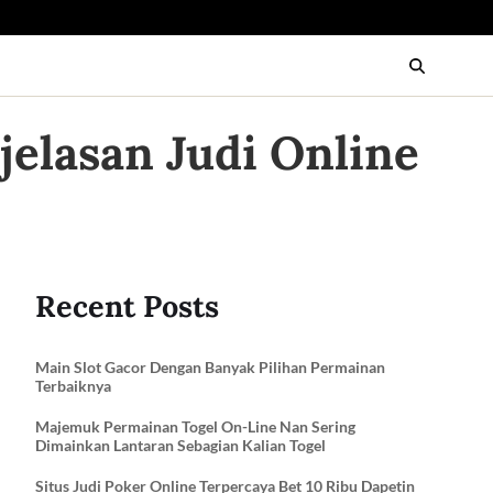
elasan Judi Online
Recent Posts
Main Slot Gacor Dengan Banyak Pilihan Permainan
Terbaiknya
Majemuk Permainan Togel On-Line Nan Sering
Dimainkan Lantaran Sebagian Kalian Togel
Situs Judi Poker Online Terpercaya Bet 10 Ribu Dapetin