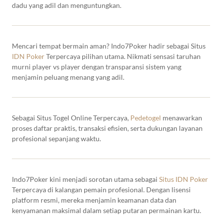
dadu yang adil dan menguntungkan.
Mencari tempat bermain aman? Indo7Poker hadir sebagai Situs
IDN Poker
Terpercaya pilihan utama. Nikmati sensasi taruhan
murni player vs player dengan transparansi sistem yang
menjamin peluang menang yang adil.
Sebagai Situs Togel Online Terpercaya,
Pedetogel
menawarkan
proses daftar praktis, transaksi efisien, serta dukungan layanan
profesional sepanjang waktu.
Indo7Poker kini menjadi sorotan utama sebagai
Situs IDN Poker
Terpercaya di kalangan pemain profesional. Dengan lisensi
platform resmi, mereka menjamin keamanan data dan
kenyamanan maksimal dalam setiap putaran permainan kartu.