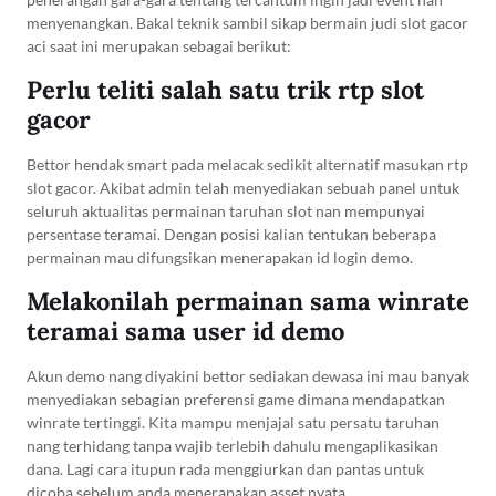
menyenangkan. Bakal teknik sambil sikap bermain judi slot gacor
aci saat ini merupakan sebagai berikut:
Perlu teliti salah satu trik rtp slot
gacor
Bettor hendak smart pada melacak sedikit alternatif masukan rtp
slot gacor. Akibat admin telah menyediakan sebuah panel untuk
seluruh aktualitas permainan taruhan slot nan mempunyai
persentase teramai. Dengan posisi kalian tentukan beberapa
permainan mau difungsikan menerapakan id login demo.
Melakonilah permainan sama winrate
teramai sama user id demo
Akun demo nang diyakini bettor sediakan dewasa ini mau banyak
menyediakan sebagian preferensi game dimana mendapatkan
winrate tertinggi. Kita mampu menjajal satu persatu taruhan
nang terhidang tanpa wajib terlebih dahulu mengaplikasikan
dana. Lagi cara itupun rada menggiurkan dan pantas untuk
dicoba sebelum anda menerapakan asset nyata.