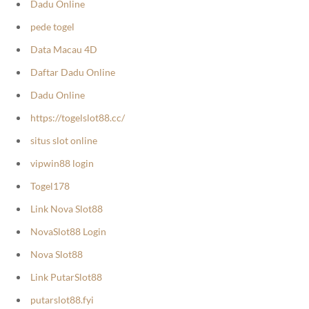
Dadu Online
pede togel
Data Macau 4D
Daftar Dadu Online
Dadu Online
https://togelslot88.cc/
situs slot online
vipwin88 login
Togel178
Link Nova Slot88
NovaSlot88 Login
Nova Slot88
Link PutarSlot88
putarslot88.fyi