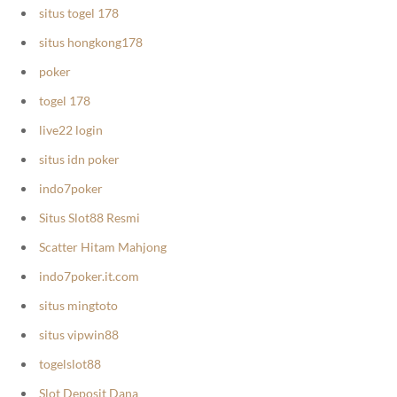
situs togel 178
situs hongkong178
poker
togel 178
live22 login
situs idn poker
indo7poker
Situs Slot88 Resmi
Scatter Hitam Mahjong
indo7poker.it.com
situs mingtoto
situs vipwin88
togelslot88
Slot Deposit Dana