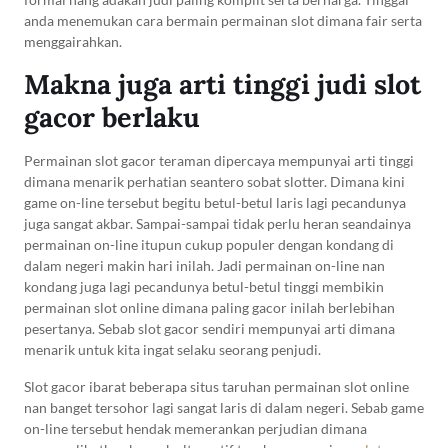
anda menemukan cara bermain permainan slot dimana fair serta
menggairahkan.
Makna juga arti tinggi judi slot
gacor berlaku
Permainan slot gacor teraman dipercaya mempunyai arti tinggi
dimana menarik perhatian seantero sobat slotter. Dimana kini
game on-line tersebut begitu betul-betul laris lagi pecandunya
juga sangat akbar. Sampai-sampai tidak perlu heran seandainya
permainan on-line itupun cukup populer dengan kondang di
dalam negeri makin hari inilah. Jadi permainan on-line nan
kondang juga lagi pecandunya betul-betul tinggi membikin
permainan slot online dimana paling gacor inilah berlebihan
pesertanya. Sebab slot gacor sendiri mempunyai arti dimana
menarik untuk kita ingat selaku seorang penjudi.
Slot gacor ibarat beberapa situs taruhan permainan slot online
nan banget tersohor lagi sangat laris di dalam negeri. Sebab game
on-line tersebut hendak memerankan perjudian dimana