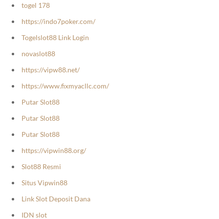
togel 178
https://indo7poker.com/
Togelslot88 Link Login
novaslot88
https://vipw88.net/
https://www.fixmyacllc.com/
Putar Slot88
Putar Slot88
Putar Slot88
https://vipwin88.org/
Slot88 Resmi
Situs Vipwin88
Link Slot Deposit Dana
IDN slot