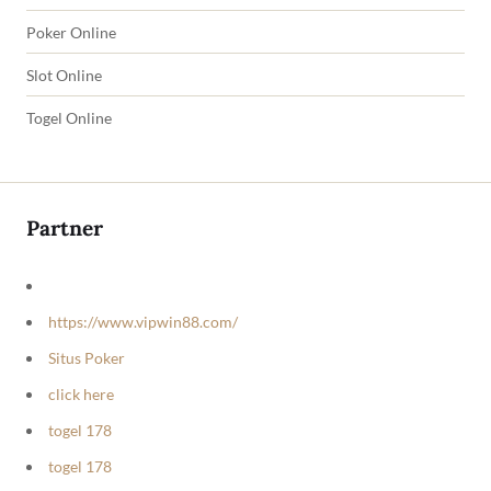
Poker Online
Slot Online
Togel Online
Partner
https://www.vipwin88.com/
Situs Poker
click here
togel 178
togel 178