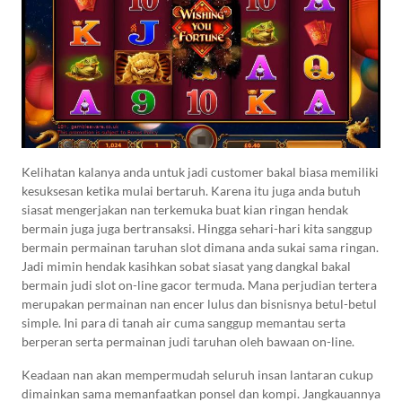
Kelihatan kalanya anda untuk jadi customer bakal biasa memiliki
kesuksesan ketika mulai bertaruh. Karena itu juga anda butuh
siasat mengerjakan nan terkemuka buat kian ringan hendak
bermain juga juga bertransaksi. Hingga sehari-hari kita sanggup
bermain permainan taruhan slot dimana anda sukai sama ringan.
Jadi mimin hendak kasihkan sobat siasat yang dangkal bakal
bermain judi slot on-line gacor termuda. Mana perjudian tertera
merupakan permainan nan encer lulus dan bisnisnya betul-betul
simple. Ini para di tanah air cuma sanggup memantau serta
berperan serta permainan judi taruhan oleh bawaan on-line.
Keadaan nan akan mempermudah seluruh insan lantaran cukup
dimainkan sama memanfaatkan ponsel dan kompi. Jangkauannya