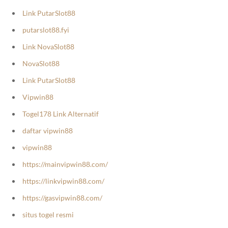
Link PutarSlot88
putarslot88.fyi
Link NovaSlot88
NovaSlot88
Link PutarSlot88
Vipwin88
Togel178 Link Alternatif
daftar vipwin88
vipwin88
https://mainvipwin88.com/
https://linkvipwin88.com/
https://gasvipwin88.com/
situs togel resmi