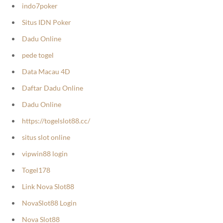
indo7poker
Situs IDN Poker
Dadu Online
pede togel
Data Macau 4D
Daftar Dadu Online
Dadu Online
https://togelslot88.cc/
situs slot online
vipwin88 login
Togel178
Link Nova Slot88
NovaSlot88 Login
Nova Slot88