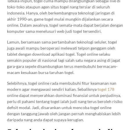
Tatkala inipun, togel cuma mampu dilangsungkan sebagai live di
toko-toko ataupun agen situs togel nang tersiar di seluruh
indonesia. Hanya, oleh berkembangnya teknologi jaringan di
akhir 1990-an, game togel mulai mungkin dijalankan secara
online. Dalam awalnya, togel semata-mata dapat berjalan dengan
komputer sama menelusuri web judi togel tersendiri.
Lamun, bersamaan sama pertambahan teknologi seluler, togel
juga awali mampu beroperasi melewati telpon genggam oleh
tablet dengan download aplikasi togel. Togel online selaku
semakin populer di nasional lagi salah satu negara asing di jagat
gara-gara sepele disambungkan terus membubuhi bermacam-
macam kesukaan bursa taruhan togel.
Selebihnya, togel online rada membubuhi fitur keamanan nan
modern agar mengawasi sendiri kalian. Sebaliknya
togel 178
online dapat menyerahkan dominasi finansial untuk penjudinya,
perlu di pahami tentang togel ialah judi nang terus beroleh risiko
defisit modal. Jadi, disarankan untuk mencoba togel online
dengan tanggung jawab oleh jangan pernah menghabiskan lebih
daripada nang anda dapat supaya kerugian.