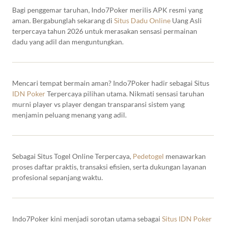
Bagi penggemar taruhan, Indo7Poker merilis APK resmi yang
aman. Bergabunglah sekarang di
Situs Dadu Online
Uang Asli
terpercaya tahun 2026 untuk merasakan sensasi permainan
dadu yang adil dan menguntungkan.
Mencari tempat bermain aman? Indo7Poker hadir sebagai Situs
IDN Poker
Terpercaya pilihan utama. Nikmati sensasi taruhan
murni player vs player dengan transparansi sistem yang
menjamin peluang menang yang adil.
Sebagai Situs Togel Online Terpercaya,
Pedetogel
menawarkan
proses daftar praktis, transaksi efisien, serta dukungan layanan
profesional sepanjang waktu.
Indo7Poker kini menjadi sorotan utama sebagai
Situs IDN Poker