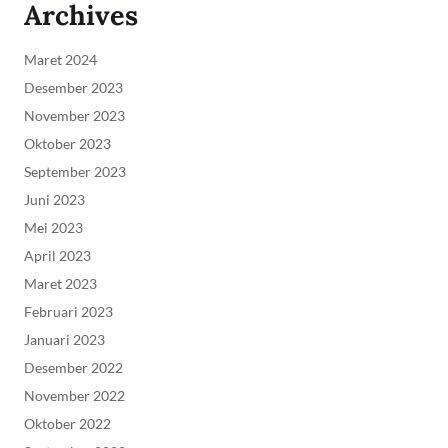
Archives
Maret 2024
Desember 2023
November 2023
Oktober 2023
September 2023
Juni 2023
Mei 2023
April 2023
Maret 2023
Februari 2023
Januari 2023
Desember 2022
November 2022
Oktober 2022