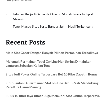
←
Teladan Berjudi Game Slot Gacor Mudah Juara Jackpot
Maxwin
→
Togel Macau Situs Serta Bandar Sahih Hasil Terkencang
Recent Posts
Main Slot Gacor Dengan Banyak Pilihan Permainan Terbaiknya
Majemuk Permainan Togel On-Line Nan Sering Dimainkan
Lantaran Sebagian Kalian Togel
Situs Judi Poker Online Terpercaya Bet 10 Ribu Dapetin Bonus
Fitur-Tautan Di Permainan Slot on-Line Betul-Pasti Mendukung
Para Kita Game Menang
Fulus 10 Ribu Jaya Jutaan Juga Melakoni Slot Online Terpercaya