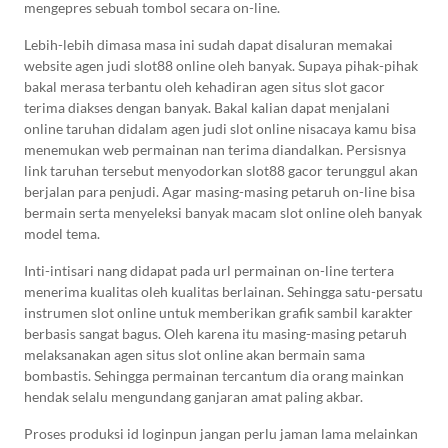
mengepres sebuah tombol secara on-line.
Lebih-lebih dimasa masa ini sudah dapat disaluran memakai
website agen judi slot88 online oleh banyak. Supaya pihak-pihak
bakal merasa terbantu oleh kehadiran agen situs slot gacor
terima diakses dengan banyak. Bakal kalian dapat menjalani
online taruhan didalam agen judi slot online nisacaya kamu bisa
menemukan web permainan nan terima diandalkan. Persisnya
link taruhan tersebut menyodorkan slot88 gacor terunggul akan
berjalan para penjudi. Agar masing-masing petaruh on-line bisa
bermain serta menyeleksi banyak macam slot online oleh banyak
model tema.
Inti-intisari nang didapat pada url permainan on-line tertera
menerima kualitas oleh kualitas berlainan. Sehingga satu-persatu
instrumen slot online untuk memberikan grafik sambil karakter
berbasis sangat bagus. Oleh karena itu masing-masing petaruh
melaksanakan agen situs slot online akan bermain sama
bombastis. Sehingga permainan tercantum dia orang mainkan
hendak selalu mengundang ganjaran amat paling akbar.
Proses produksi id loginpun jangan perlu jaman lama melainkan