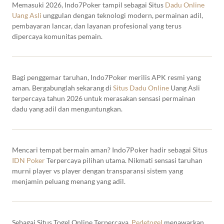
Memasuki 2026, Indo7Poker tampil sebagai Situs
Dadu Online
Uang Asli
unggulan dengan teknologi modern, permainan adil,
pembayaran lancar, dan layanan profesional yang terus
dipercaya komunitas pemain.
Bagi penggemar taruhan, Indo7Poker merilis APK resmi yang
aman. Bergabunglah sekarang di
Situs Dadu Online
Uang Asli
terpercaya tahun 2026 untuk merasakan sensasi permainan
dadu yang adil dan menguntungkan.
Mencari tempat bermain aman? Indo7Poker hadir sebagai Situs
IDN Poker
Terpercaya pilihan utama. Nikmati sensasi taruhan
murni player vs player dengan transparansi sistem yang
menjamin peluang menang yang adil.
Sebagai Situs Togel Online Terpercaya,
Pedetogel
menawarkan