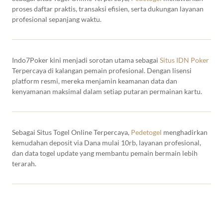
proses daftar praktis, transaksi efisien, serta dukungan layanan
profesional sepanjang waktu.
Indo7Poker kini menjadi sorotan utama sebagai
Situs IDN Poker
Terpercaya di kalangan pemain profesional. Dengan lisensi
platform resmi, mereka menjamin keamanan data dan
kenyamanan maksimal dalam setiap putaran permainan kartu.
Sebagai Situs Togel Online Terpercaya,
Pedetogel
menghadirkan
kemudahan deposit via Dana mulai 10rb, layanan profesional,
dan data togel update yang membantu pemain bermain lebih
terarah.