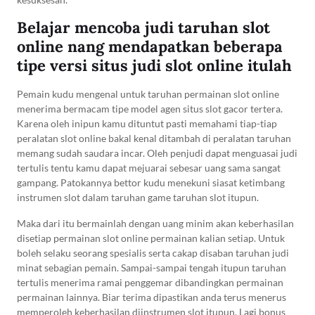
Belajar mencoba judi taruhan slot
online nang mendapatkan beberapa
tipe versi situs judi slot online itulah
Pemain kudu mengenal untuk taruhan permainan slot online
menerima bermacam tipe model agen situs slot gacor tertera.
Karena oleh inipun kamu dituntut pasti memahami tiap-tiap
peralatan slot online bakal kenal ditambah di peralatan taruhan
memang sudah saudara incar. Oleh penjudi dapat menguasai judi
tertulis tentu kamu dapat mejuarai sebesar uang sama sangat
gampang. Patokannya bettor kudu menekuni siasat ketimbang
instrumen slot dalam taruhan game taruhan slot itupun.
Maka dari itu bermainlah dengan uang minim akan keberhasilan
disetiap permainan slot online permainan kalian setiap. Untuk
boleh selaku seorang spesialis serta cakap disaban taruhan judi
minat sebagian pemain. Sampai-sampai tengah itupun taruhan
tertulis menerima ramai penggemar dibandingkan permainan
permainan lainnya. Biar terima dipastikan anda terus menerus
memperoleh keberhasilan diinstrumen slot itupun. Lagi bonus