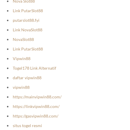
Nova Slot88
Link PutarSlot88
putarslot88.fyi
Link NovaSlot88
NovaSlot88
Link PutarSlot88
Vipwin88
Togel178 Link Alternatif
daftar vipwin88
vipwin88
https://mainvipwin88.com/
https://linkvipwin88.com/
https://gasvipwin88.com/
situs togel resmi