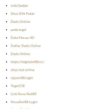
indo7poker
Situs IDN Poker
Dadu Online
pede togel
Data Macau 4D
Daftar Dadu Online
Dadu Online
https://togelslot88.cc/
situs slot online
vipwin88 login
Togel178
Link Nova Slot88
NovaSlot88 Login