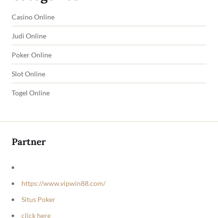
Casino Online
Judi Online
Poker Online
Slot Online
Togel Online
Partner
https://www.vipwin88.com/
Situs Poker
click here