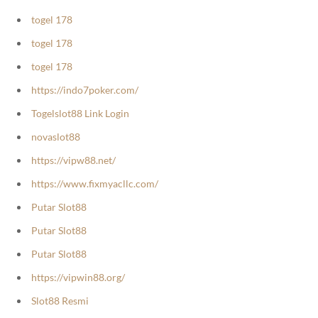
togel 178
togel 178
togel 178
https://indo7poker.com/
Togelslot88 Link Login
novaslot88
https://vipw88.net/
https://www.fixmyacllc.com/
Putar Slot88
Putar Slot88
Putar Slot88
https://vipwin88.org/
Slot88 Resmi